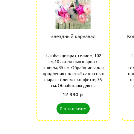
 на год
Звездный карнавал
Ко
лием 102
1 любая цифра с гелием, 102
1
 с гелием
см;10 латексных шаров с
н для
гелием, 35 см. Обработаны для
ге
латексных
продления полета;4 латексных
пр
фетти 35
шара с гелием с конфетти, 35
ш
продлен..
см. Обработаны для п..
12 990 р.
У
В КОРЗИНУ