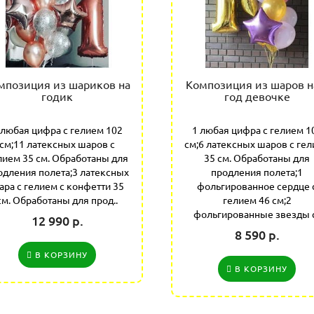
мпозиция из шариков на
Композиция из шаров н
годик
год девочке
 любая цифра с гелием 102
1 любая цифра с гелием 1
см;11 латексных шаров с
см;6 латексных шаров с ге
лием 35 см. Обработаны для
35 см. Обработаны для
одления полета;3 латексных
продления полета;1
ара с гелием с конфетти 35
фольгированное сердце 
см. Обработаны для прод..
гелием 46 см;2
фольгированные звезды с
12 990 р.
8 590 р.
В КОРЗИНУ
В КОРЗИНУ