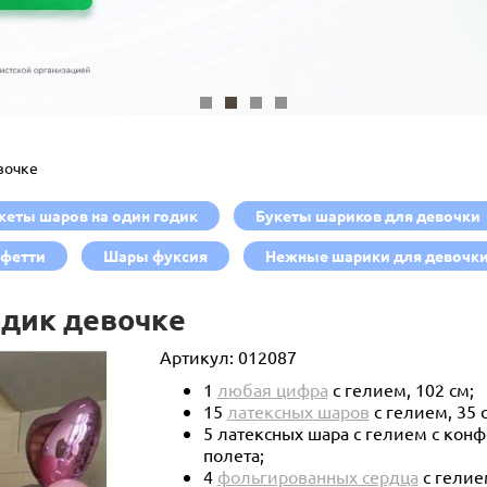
вочке
кеты шаров на один годик
Букеты шариков для девочки
нфетти
Шары фуксия
Нежные шарики для девочк
одик девочке
Артикул:
012087
1
любая цифра
с гелием, 102 см;
15
латексных шаров
с гелием, 35 
5 латексных шара с гелием с кон
полета;
4
фольгированных сердца
с гелием