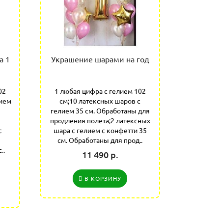
а 1
Украшение шарами на год
Возду
02
1 любая цифра с гелием 102
1 любая
лием
см;10 латексных шаров с
см;5 лате
гелием 35 см. Обработаны для
35 с
продления полета;2 латексных
продлени
с
шара с гелием с конфетти 35
шара с г
см. Обработаны для прод..
см. О
..
11 490 р.
В КОРЗИНУ