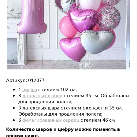
Артикул:
012077
1
цифра
с гелием 102 см;
8
латексных шаров
с гелием 35 см. Обработаны
для продления полета;
3 латексных шара с гелием с конфетти 35 см.
Обработаны для продления полета;
6
фольгированных сердец
с гелием 46 см
Количество шаров и цифру можно поменять в
опциях ниже.