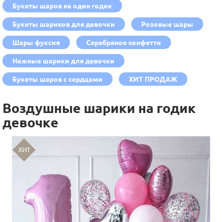
Букеты шаров на один годик
Букеты шариков для девочки
Розовые шары
Шары фуксия
Серебряное конфетти
Нежные шарики для девочки
Букеты шаров с сердцами
ХИТ ПРОДАЖ
Воздушные шарики на годик
девочке
ХИТ