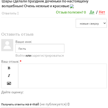
Шары сделали праздник доченьки по-настоящему
волшебным! Очень нежные и красивые
Да
Нет
Отзыв полезен?
0
/
Ответить
Оставить отзыв
Ваше имя:
Войти
или
зарегистрироваться
Ваш отзыв:
*




Дайте оценку:

на e-mail
(не публикуется)
Получать ответы

