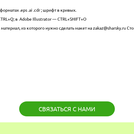
орматах .eps .ai .cdr ; шрифт в кривых.
TRL+Q; в Adobe Illustrator — CTRL+SHIFT+O
атериал, из которого нужно сделать макет на zakaz@sharsky.ru Ст
СВЯЗАТЬСЯ С НАМИ