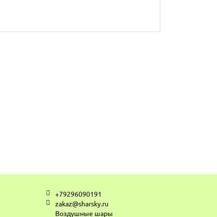
+79296090191
zakaz@sharsky.ru
Воздушные шары