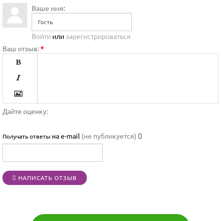
Ваше имя:
Войти
или
зарегистрироваться
Ваш отзыв:
*




Дайте оценку:

на e-mail
(не публикуется)
Получать ответы




НАПИСАТЬ ОТЗЫВ
[BBCODE]