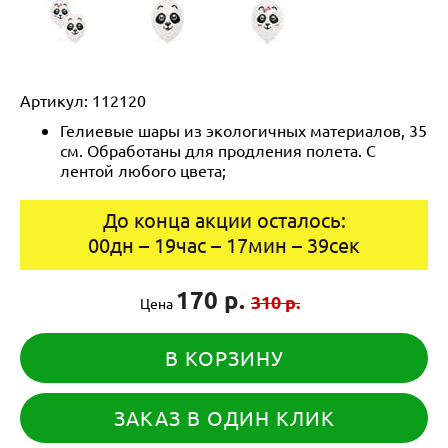
Артикул:
112120
Гелиевые шары из экологичных материалов, 35
см. Обработаны для продления полета. С
лентой любого цвета;
До конца акции осталось:
00
дн
–
19
час
–
17
мин
–
39
сек
170 р.
310 р.
Цена
В КОРЗИНУ
ЗАКАЗ В ОДИН КЛИК