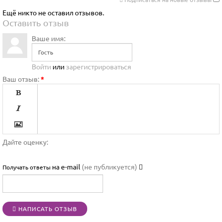
Ещё никто не оставил отзывов.
Оставить отзыв
Ваше имя:
Войти
или
зарегистрироваться
Ваш отзыв:
*




Дайте оценку:

на e-mail
(не публикуется)
Получать ответы




НАПИСАТЬ ОТЗЫВ
[BBCODE]