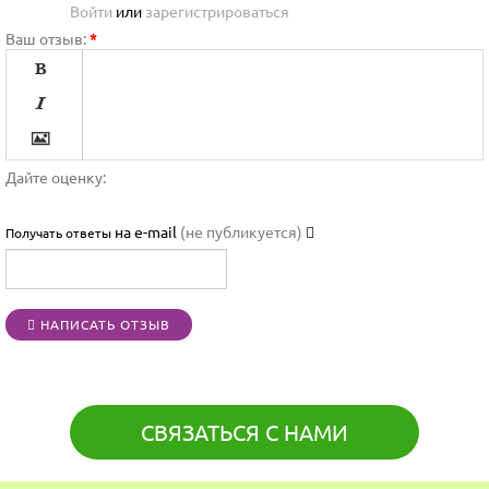
Войти
или
зарегистрироваться
Ваш отзыв:
*




Дайте оценку:

на e-mail
(не публикуется)
Получать ответы




НАПИСАТЬ ОТЗЫВ
[BBCODE]
СВЯЗАТЬСЯ С НАМИ