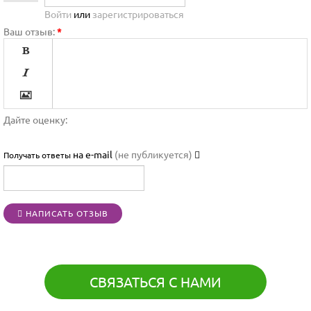
Войти
или
зарегистрироваться
Ваш отзыв:
*




Дайте оценку:

на e-mail
(не публикуется)
Получать ответы




НАПИСАТЬ ОТЗЫВ
[BBCODE]
СВЯЗАТЬСЯ С НАМИ