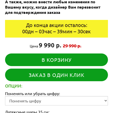
А также, можно внести любые изменения по
Вашему вкусу, когда дизайнер Вам перезвонит
для подтверждения заказа
До конца акции осталось:
00
дн
–
03
час
–
39
мин
–
30
сек
9 990 р.
29 990 р.
Цена
В КОРЗИНУ
ЗАКАЗ В ОДИН КЛИК
ОПЦИИ:
Поменять или убрать цифру:
Латексные шары 35 см: