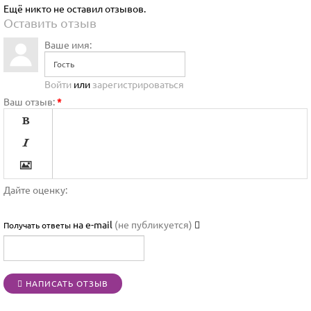
Ещё никто не оставил отзывов.
Оставить отзыв
Ваше имя:
Войти
или
зарегистрироваться
Ваш отзыв:
*




Дайте оценку:

на e-mail
(не публикуется)
Получать ответы




НАПИСАТЬ ОТЗЫВ
[BBCODE]