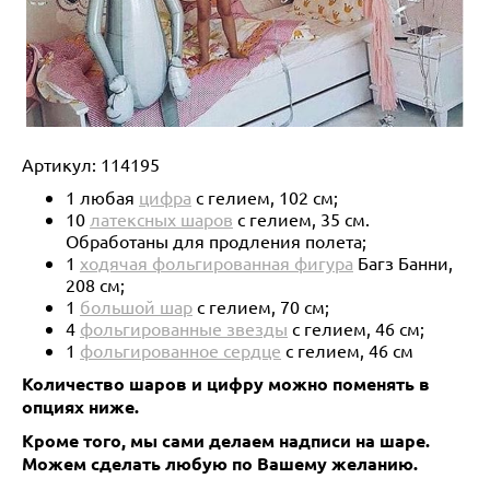
Артикул:
114195
1 любая
цифра
с гелием, 102 см;
10
латексных шаров
с гелием, 35 см.
Обработаны для продления полета;
1
ходячая фольгированная фигура
Багз Банни,
208 см;
1
большой шар
с гелием, 70 см;
4
фольгированные звезды
с гелием, 46 см;
1
фольгированное сердце
с гелием, 46 см
Количество шаров и цифру можно поменять в
опциях ниже.
Кроме того, мы сами делаем надписи на шаре.
Можем сделать любую по Вашему желанию.