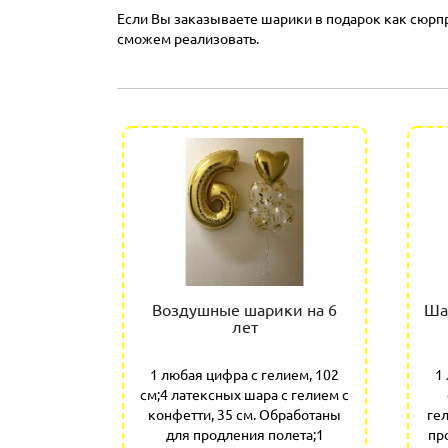
Если Вы заказываете шарики в подарок как сюрпри
сможем реализовать.
на 6 лет
Воздушные шарики на 6
Ша
лет
ием, 102
1 любая цифра с гелием, 102
1
аров с
см;4 латексных шара с гелием с
отаны для
конфетти, 35 см. Обработаны
ге
латексных
для продления полета;1
пр