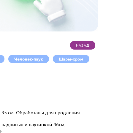
Человек-паук
Шары-хром
, 35 см. Обработаны для продления
 надписью и паутинкой 46см;
я
.