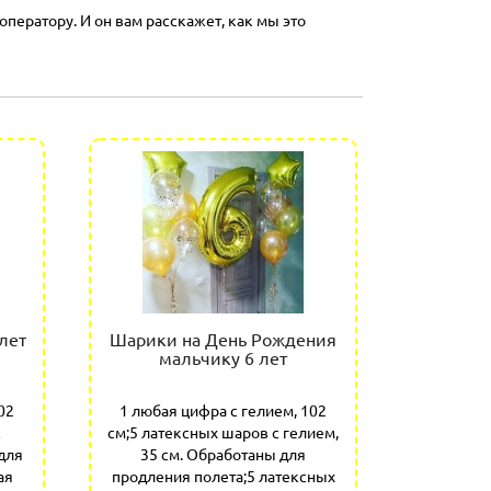
оператору. И он вам расскажет, как мы это
лет
Шарики на День Рождения
Шарики 
мальчику 6 лет
02
1 любая цифра с гелием, 102
1 любая
с
см;5 латексных шаров с гелием,
см;10
для
35 см. Обработаны для
гелием, 
ая
продления полета;5 латексных
продлени