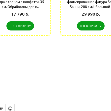
ра с гелием с конфетти, 35
фольгированная фигура Ба
см. Обработаны для п..
Банни, 208 см;1 большой .
17 790 р.
29 990 р.
В КОРЗИНУ
В КОРЗИНУ

