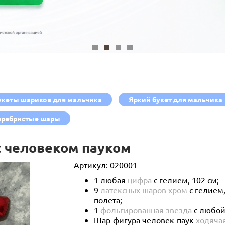
укеты шариков для мальчика
Яркий букет для мальчика
еребристые шары
 с человеком пауком
Артикул:
020001
1 любая
цифра
с гелием, 102 см;
9
латексных шаров хром
с гелием
полета;
1
фольгированная звезда
с любой
Шар-фигура человек-паук
ходяча