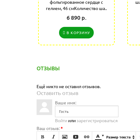
фетти, 35
фольгированное сердце с
ша
ля п..
гелием, 46 смКоличество ша..
6 890 р.
У
В КОРЗИНУ
ОТЗЫВЫ
Ещё никто не оставил отзывов.
Оставить отзыв
Ваше имя:
Войти
или
зарегистрироваться
Ваш отзыв:
*







Размер текста
