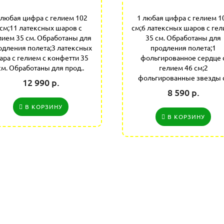
 любая цифра с гелием 102
1 любая цифра с гелием 1
см;11 латексных шаров с
см;6 латексных шаров с ге
лием 35 см. Обработаны для
35 см. Обработаны для
одления полета;3 латексных
продления полета;1
ара с гелием с конфетти 35
фольгированное сердце 
см. Обработаны для прод..
гелием 46 см;2
фольгированные звезды с
12 990 р.
8 590 р.
В КОРЗИНУ
В КОРЗИНУ