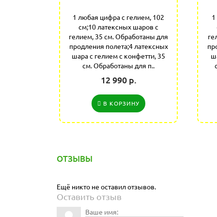
лием 102
1 любая цифра с гелием, 102
1
 с гелием
см;10 латексных шаров с
н для
гелием, 35 см. Обработаны для
ге
латексных
продления полета;4 латексных
пр
фетти 35
шара с гелием с конфетти, 35
ш
продлен..
см. Обработаны для п..
12 990 р.
У
В КОРЗИНУ
ОТЗЫВЫ
Ещё никто не оставил отзывов.
Оставить отзыв
Ваше имя: