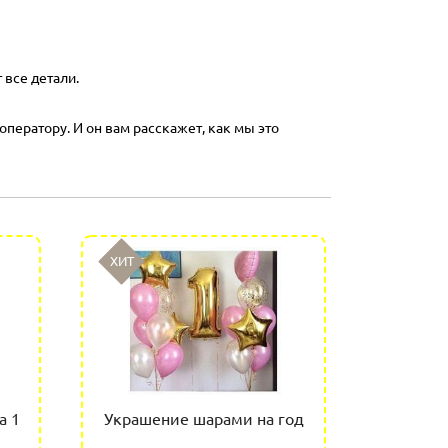
 все детали.
оператору. И он вам расскажет, как мы это
ХИТ
а 1
Украшение шарами на год
Возду