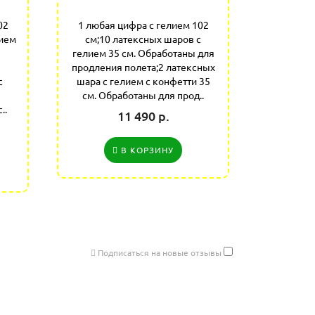
02
1 любая цифра с гелием 102
1 любая
лием
см;10 латексных шаров с
см;5 лате
гелием 35 см. Обработаны для
35 с
продления полета;2 латексных
продлени
с
шара с гелием с конфетти 35
шара с г
см. Обработаны для прод..
см. О
..
11 490 р.
В КОРЗИНУ
Подписаться на новые отзывы