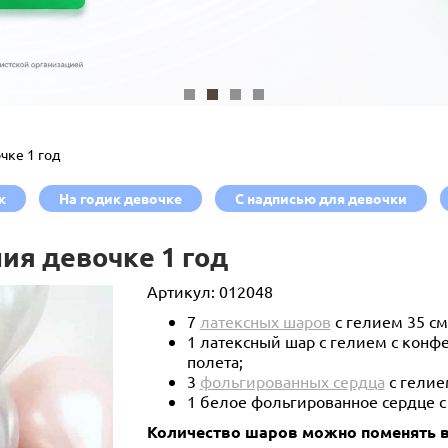
чке 1 год
к
На годик девочке
С надписью для девочки
ия девочке 1 год
Артикул:
012048
7
латексных шаров
с гелием 35 см
1 латексный шар с гелием с конф
полета;
3
фольгированных сердца
с гелие
1 белое фольгированное сердце с
Количество шаров можно поменять в