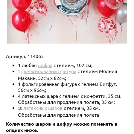
Артикул:
114065
1 любая
цифра
с гелием, 102 см;
фольгированная фигура
с гелием Молния
1
Маквин, 52см х 82см;
1 фольгированная фигура с гелием Бигфут,
56см х 96см;
4 латексных шара с гелием с конфетти, 35 см.
Обработаны для продления полета, 35 см;
латексных шаров
с гелием, 35 см.
10
Обработаны для продления полета
Количество шаров и цифру можно поменять в
опциях ниже.