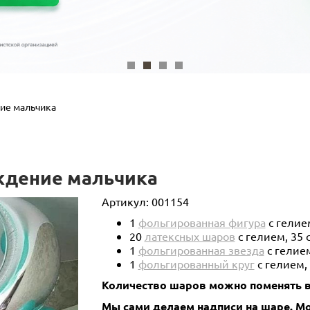
ие мальчика
ждение мальчика
Артикул:
001154
1
фольгированная фигура
с гелием
20
латексных шаров
с гелием, 35 
1
фольгированная звезда
с гелием
1
фольгированный круг
с гелием,
Количество шаров можно поменять в
Мы сами делаем надписи на шаре. 