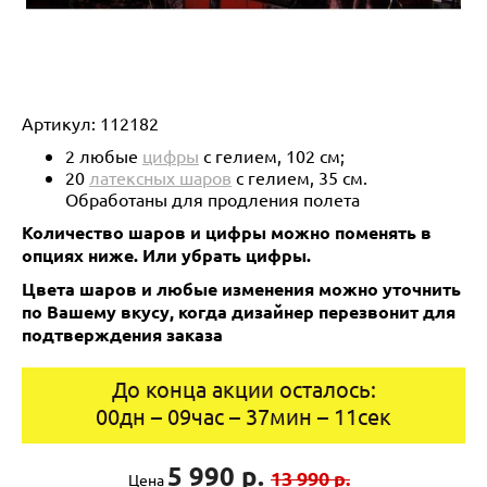
Артикул:
112182
2 любые
цифры
с гелием, 102 см;
20
латексных шаров
с гелием, 35 см.
Обработаны для продления полета
Количество шаров и цифры можно поменять в
опциях ниже.
Или убрать цифры.
Цвета шаров и любые изменения можно уточнить
по Вашему вкусу, когда дизайнер перезвонит для
подтверждения заказа
До конца акции осталось:
00
дн
–
09
час
–
37
мин
–
11
сек
5 990 р.
13 990 р.
Цена