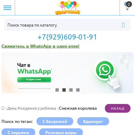
0
+7(929)609-01-91
Свяжитесь в WhatsApp в один клик!
Снежная королева
День Рождения у ребенка
Поиск по тегам:
С бахромой
Единорог
С перьями
Розовые шары