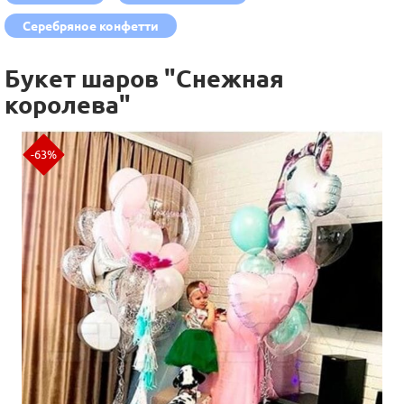
Серебряное конфетти
Букет шаров "Снежная
королева"
-63%