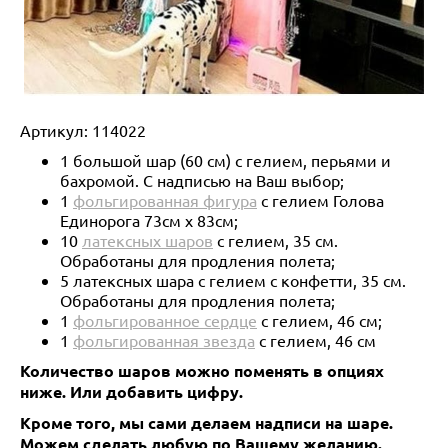
Артикул:
114022
1 большой шар (60 см) с гелием, перьями и
бахромой. С надписью на Ваш выбор;
1
фольгированная фигура
с гелием Голова
Единорога 73см х 83см;
10
латексных шаров
с гелием, 35 см.
Обработаны для продления полета;
5 латексных шара с гелием с конфетти, 35 см.
Обработаны для продления полета;
1
фольгированное сердце
с гелием, 46 см;
1
фольгированная звезда
с гелием, 46 см
Количество шаров можно поменять в опциях
ниже.
Или добавить цифру.
Кроме того, мы сами делаем надписи на шаре.
Можем сделать любую по Вашему желанию.