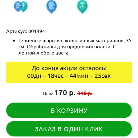
Артикул:
001494
Гелиевые шары из экологичных материалов, 35
см. Обработаны для продления полета. С
лентой любого цвета;
До конца акции осталось:
00
дн
–
18
час
–
44
мин
–
25
сек
170 р.
310 р.
Цена
В КОРЗИНУ
ЗАКАЗ В ОДИН КЛИК