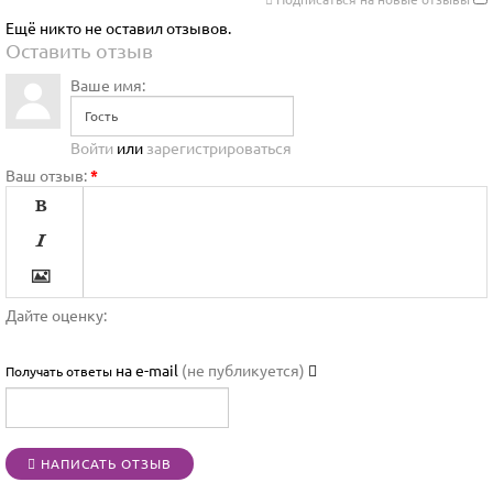
Ещё никто не оставил отзывов.
Оставить отзыв
Ваше имя:
Войти
или
зарегистрироваться
Ваш отзыв:
*




Дайте оценку:

на e-mail
(не публикуется)
Получать ответы




НАПИСАТЬ ОТЗЫВ
[BBCODE]