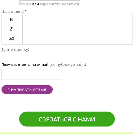
Войти
или
зарегистрироваться
Ваш отзыв:
*




Дайте оценку:

на e-mail
(не публикуется)
Получать ответы




НАПИСАТЬ ОТЗЫВ
[BBCODE]
СВЯЗАТЬСЯ С НАМИ