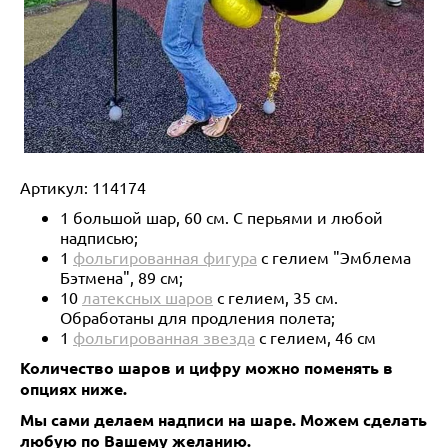
Артикул:
114174
1 большой шар, 60 см. С перьями и любой
надписью;
1
фольгированная фигура
с гелием "Эмблема
Бэтмена", 89 см;
10
латексных шаров
с гелием, 35 см.
Обработаны для продления полета;
1
фольгированная звезда
с гелием, 46 см
Количество шаров и цифру можно поменять в
опциях ниже.
Мы сами делаем надписи на шаре. Можем сделать
любую по Вашему желанию.