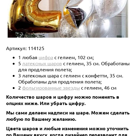
Артикул:
114125
1 любая
цифра
с гелием, 102 см;
5
латексных шаров
с гелием, 35 см. Обработаны
для продления полета;
3 латексных шара с гелием с конфетти, 35 см.
Обработаны для продления полета;
2
фольгированные звезды
с гелием, 46 см
Количество шаров и цифру можно поменять в
опциях ниже.
Или убрать цифру.
Мы сами делаем надписи на шаре. Можем сделать
любую по Вашему желанию.
Цвета шаров и любые изменения можно уточнить
по Вашему вкусу, когда дизайнер перезвонит для