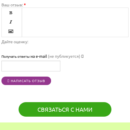
Ваш отзыв:
*




Дайте оценку:

на e-mail
(не публикуется)
Получать ответы




НАПИСАТЬ ОТЗЫВ
[BBCODE]
СВЯЗАТЬСЯ С НАМИ