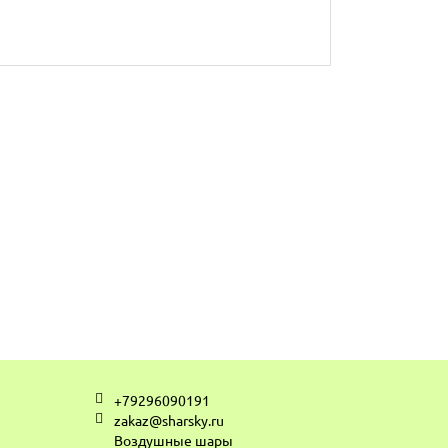
+79296090191
zakaz@sharsky.ru
Воздушные шары