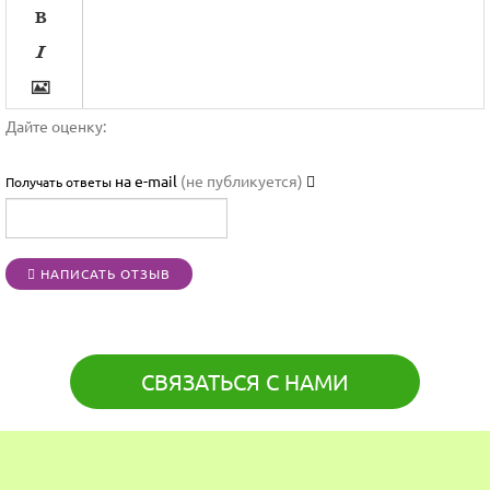




Дайте оценку:

на e-mail
(не публикуется)
Получать ответы




НАПИСАТЬ ОТЗЫВ
[BBCODE]
СВЯЗАТЬСЯ С НАМИ