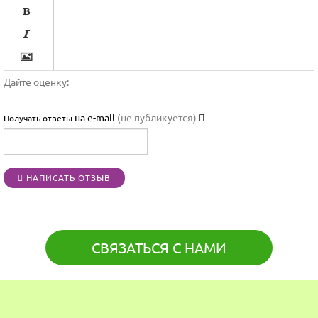




Дайте оценку:

на e-mail
(не публикуется)
Получать ответы




НАПИСАТЬ ОТЗЫВ
[BBCODE]
СВЯЗАТЬСЯ С НАМИ