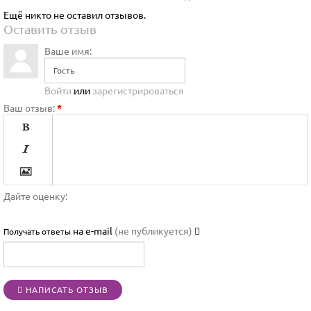
Ещё никто не оставил отзывов.
Оставить отзыв
Ваше имя:
Войти
или
зарегистрироваться
Ваш отзыв:
*




Дайте оценку:

на e-mail
(не публикуется)
Получать ответы




НАПИСАТЬ ОТЗЫВ
[BBCODE]