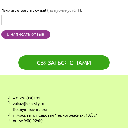

на e-mail
(не публикуется)
Получать ответы




НАПИСАТЬ ОТЗЫВ
[BBCODE]
СВЯЗАТЬСЯ С НАМИ
+79296090191
zakaz@sharsky.ru
Воздушные шары
г. Москва, ул. Садовая-Черногрязская, 13/3с1
пн-вс 9:00-22:00