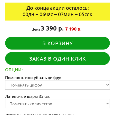
До конца акции осталось:
00
дн
–
06
час
–
07
мин
–
05
сек
3 390 р.
7 190 р.
Цена
В КОРЗИНУ
ЗАКАЗ В ОДИН КЛИК
ОПЦИИ:
Поменять или убрать цифру:
Латексные шары 35 см:
Латексные шары с конфетти, 35 см: