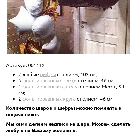
Артикул:
001112
2 любые
цифры
с гелием, 102 см;
5
фольгированных звезд
с гелием, 46 см;
1
фольгированная фигура
с гелием Месяц, 91
см;
2
фольгированных круга
с гелием, 46 см
Количество шаров и цифры можно поменять в
опциях ниже.
Мы сами делаем надписи на шаре. Можем сделать
любую по Вашему желанию.