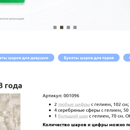
еты шаров для девушки
Букеты шаров для парня
3 года
Артикул:
001096
2
любые цифры
с гелием, 102 см;
4 серебряные сферы с гелием, 50 
1
большой шар
с гелием, 70 см. 
Количество шаров и цифры можно по