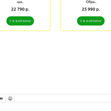
ша..
Обра..
22 790 р.
25 990 р.
В КОРЗИНУ
В КОРЗИНУ

