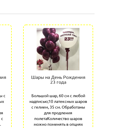
ния
Шары на День Рождения
23 года
ы с
Большой шар, 60 см с любой
ых
надписью;10 латексных шаров
с гелием, 35 см. Обработаны
ия
для продления
 с
полетаКоличество шаров
.
можно поменять в опциях