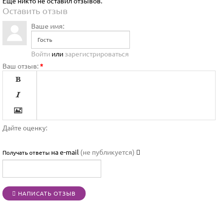
Ещё никто не оставил отзывов.
Оставить отзыв
Ваше имя:
Войти
или
зарегистрироваться
Ваш отзыв:
*




Дайте оценку:

на e-mail
(не публикуется)
Получать ответы




НАПИСАТЬ ОТЗЫВ
[BBCODE]