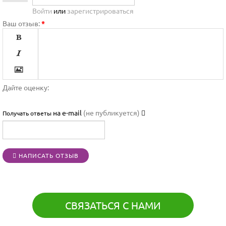
Войти
или
зарегистрироваться
Ваш отзыв:
*




Дайте оценку:

на e-mail
(не публикуется)
Получать ответы




НАПИСАТЬ ОТЗЫВ
[BBCODE]
СВЯЗАТЬСЯ С НАМИ