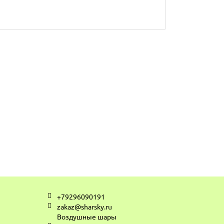
+79296090191
zakaz@sharsky.ru
Воздушные шары