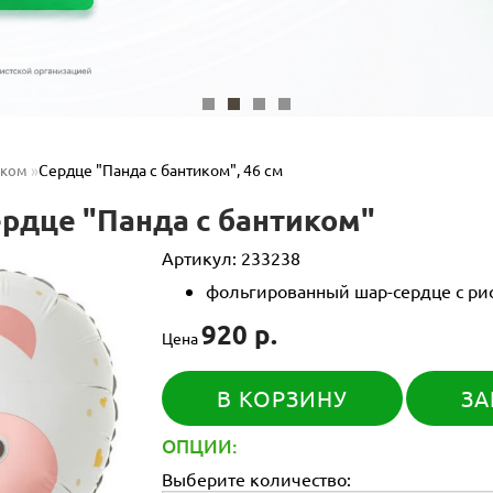
Сердце "Панда с бантиком", 46 см
нком
рдце "Панда с бантиком"
Артикул:
233238
фольгированный шар-сердце с рису
920 р.
Цена
В КОРЗИНУ
ЗА
ОПЦИИ:
Выберите количество: