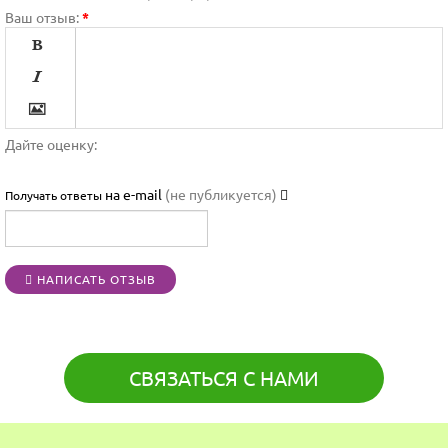
Ваш отзыв:
*




Дайте оценку:

на e-mail
(не публикуется)
Получать ответы




НАПИСАТЬ ОТЗЫВ
[BBCODE]
СВЯЗАТЬСЯ С НАМИ