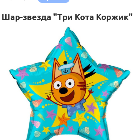
Шар-звезда "Три Кота Коржик"