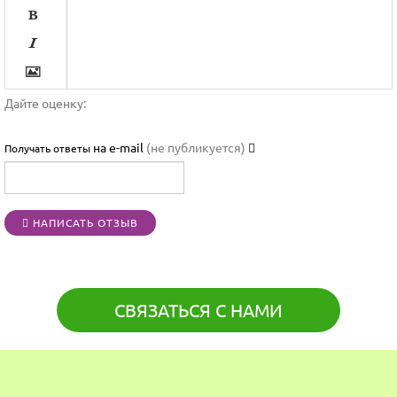




Дайте оценку:

на e-mail
(не публикуется)
Получать ответы




НАПИСАТЬ ОТЗЫВ
[BBCODE]
СВЯЗАТЬСЯ С НАМИ