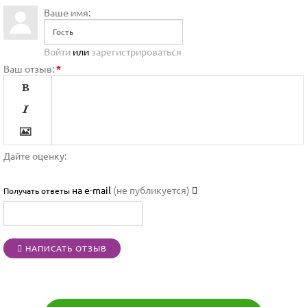
Ваше имя:
Войти
или
зарегистрироваться
Ваш отзыв:
*




Дайте оценку:

на e-mail
(не публикуется)
Получать ответы




НАПИСАТЬ ОТЗЫВ
[BBCODE]