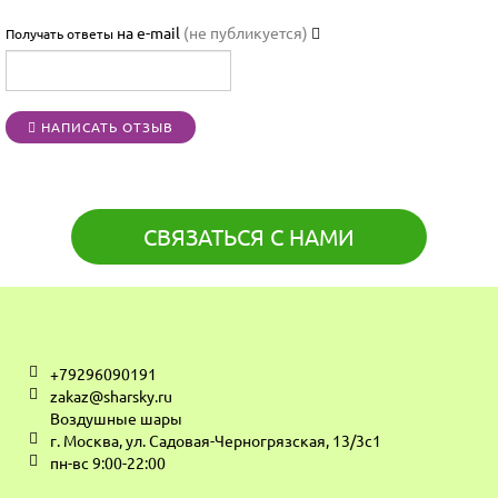

на e-mail
(не публикуется)
Получать ответы




НАПИСАТЬ ОТЗЫВ
[BBCODE]
СВЯЗАТЬСЯ С НАМИ
+79296090191
zakaz@sharsky.ru
Воздушные шары
г. Москва, ул. Садовая-Черногрязская, 13/3с1
пн-вс 9:00-22:00