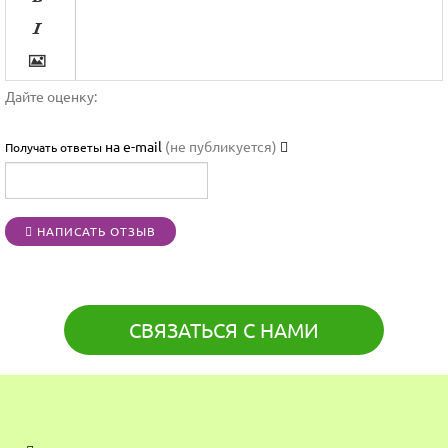



Дайте оценку:

на e-mail
(не публикуется)
Получать ответы




НАПИСАТЬ ОТЗЫВ
[BBCODE]
СВЯЗАТЬСЯ С НАМИ