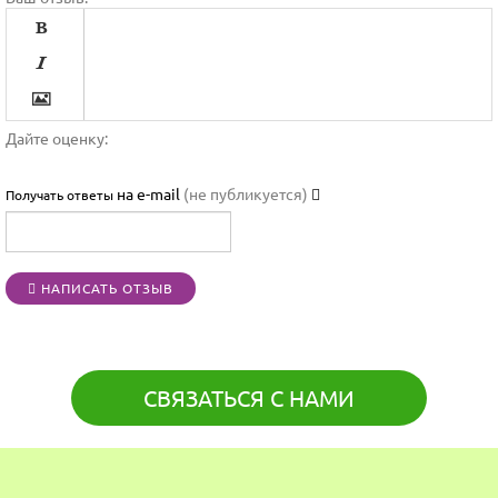




Дайте оценку:

на e-mail
(не публикуется)
Получать ответы




НАПИСАТЬ ОТЗЫВ
[BBCODE]
СВЯЗАТЬСЯ С НАМИ