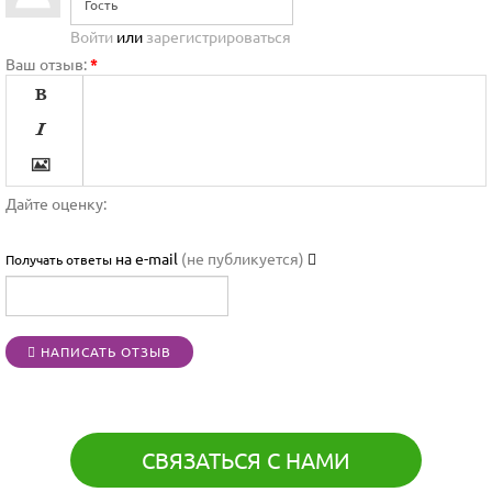
Войти
или
зарегистрироваться
Ваш отзыв:
*




Дайте оценку:

на e-mail
(не публикуется)
Получать ответы




НАПИСАТЬ ОТЗЫВ
[BBCODE]
СВЯЗАТЬСЯ С НАМИ