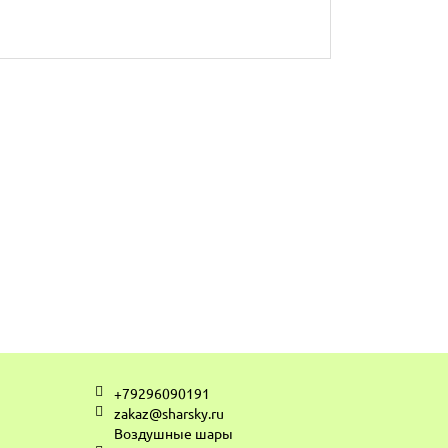
+79296090191
zakaz@sharsky.ru
Воздушные шары