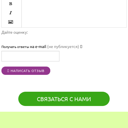




Дайте оценку:

на e-mail
(не публикуется)
Получать ответы




НАПИСАТЬ ОТЗЫВ
[BBCODE]
СВЯЗАТЬСЯ С НАМИ