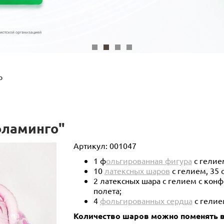
о
фламинго"
Артикул:
001047
1 ф
ольгированная фигура
с гелие
10
латексных шаров
с гелием, 35 
2 латексных шара с гелием с кон
полета;
4
фольгированных сердца
с гелие
Количество шаров можно поменять в