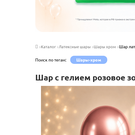
Шар лат
Каталог
Латексные шары
Шары хром
Поиск по тегам:
Шары-хром
Шар с гелием розовое з