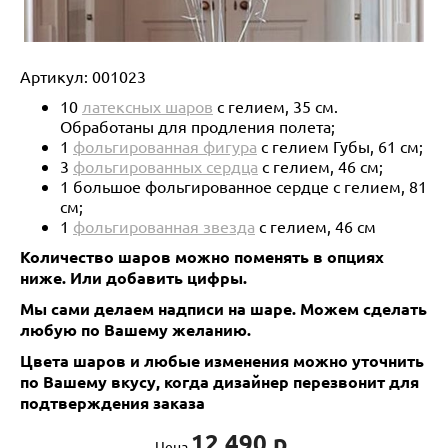
Артикул:
001023
10
латексных шаров
с гелием, 35 см.
Обработаны для продления полета;
1
фольгированная фигура
с гелием Губы, 61 см;
3
фольгированных сердца
с гелием, 46 см;
1 большое фольгированное сердце с гелием, 81
см;
1
фольгированная звезда
с гелием, 46 см
Количество шаров можно поменять в опциях
ниже.
Или добавить цифры.
Мы сами делаем надписи на шаре. Можем сделать
любую по Вашему желанию.
Цвета шаров и любые изменения можно уточнить
по Вашему вкусу, когда дизайнер перезвонит для
подтверждения заказа
12 490 р.
Цена