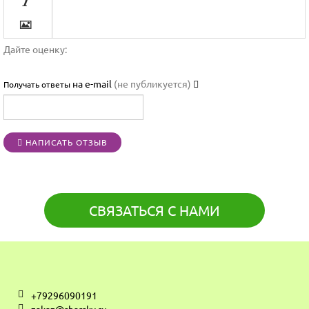



Дайте оценку:

на e-mail
(не публикуется)
Получать ответы




НАПИСАТЬ ОТЗЫВ
[BBCODE]
СВЯЗАТЬСЯ С НАМИ
+79296090191
zakaz@sharsky.ru