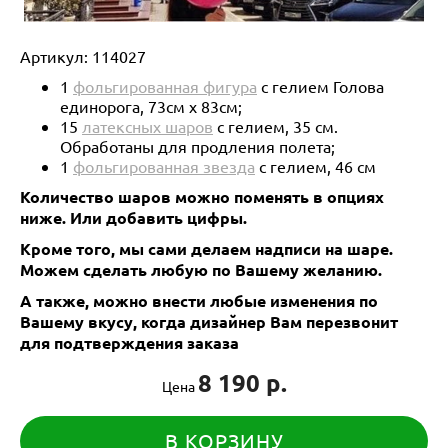
Артикул:
114027
1
фольгированная фигура
с гелием Голова
единорога, 73см х 83см;
15
латексных шаров
с гелием, 35 см.
Обработаны для продления полета;
1
фольгированная звезда
с гелием, 46 см
Количество шаров можно поменять в опциях
ниже.
Или добавить цифры.
Кроме того, мы сами делаем надписи на шаре.
Можем сделать любую по Вашему желанию.
А также, можно внести любые изменения по
Вашему вкусу, когда дизайнер Вам перезвонит
для подтверждения заказа
8 190 р.
Цена
В КОРЗИНУ