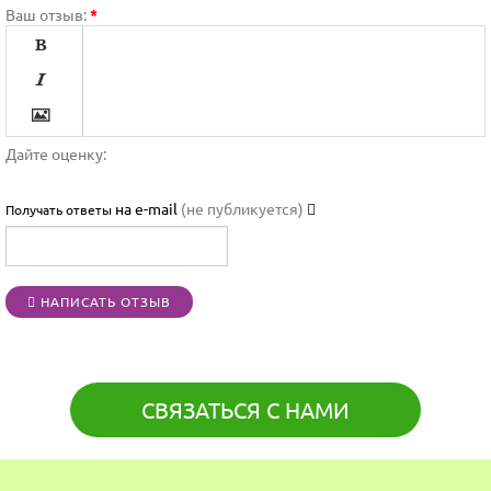
Ваш отзыв:
*




Дайте оценку:

на e-mail
(не публикуется)
Получать ответы




НАПИСАТЬ ОТЗЫВ
[BBCODE]
СВЯЗАТЬСЯ С НАМИ