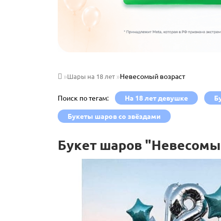
Невесомый возраст
Шары на 18 лет
Поиск по тегам:
На 18 лет девушке
Б
Букеты шаров со звёздами
Букет шаров "Невесомы