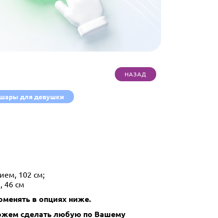
шары для девушки
ием, 102 см;
, 46 см
менять в опциях ниже.
Можем сделать любую по Вашему