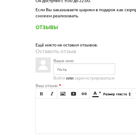
Он доступен с 9:00 до 22:00.
Если Вы заказываете шарики в подарок как сюрпри
сможем реализовать.
ОТЗЫВЫ
Ещё никто не оставил отзывов.
Оставить отзыв
Ваше имя:
Войти
или
зарегистрироваться
Ваш отзыв:
*







Размер текста
