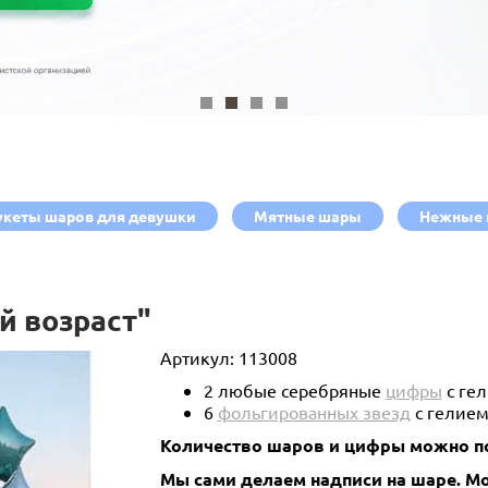
укеты шаров для девушки
Мятные шары
Нежные 
й возраст"
Артикул:
113008
2 любые серебряные
цифры
с гел
6
фольгированных звезд
с гелием
Количество шаров и цифры можно по
Мы сами делаем надписи на шаре. 