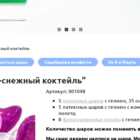
ный коктейль
ристые шары
Серебряное конфетти
На 8-е Марта
-снежный коктейль"
Артикул:
001048
5
латексных шаров
с гелием, 35 с
5 латексных шаров с гелием с ко
полета;
8
фольгированных сердец
с гелие
Количество шаров можно поменять в
Мы сами делаем надписи на шаре. 