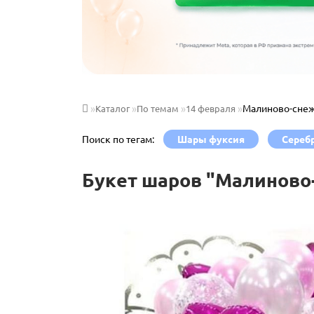
Малиново-снеж
Каталог
По темам
14 февраля
Поиск по тегам:
Шары фуксия
Сереб
Букет шаров "Малиново