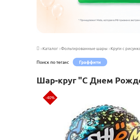
Каталог
Фольгированные шары
Круги с рисун
Поиск по тегам:
Граффити
Шар-круг "С Днем Рожд
-40%