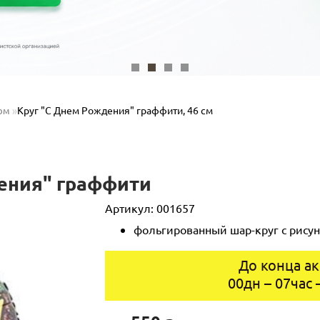
Круг "С Днем Рождения" граффити, 46 см
ком
ения" граффити
Артикул:
001657
фольгированный шар-круг с рисунк
До конца ак
00
дн
–
07
час