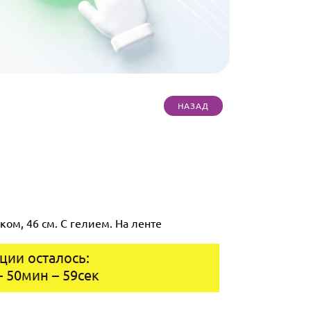
ом, 46 см. С гелием. На ленте
ции осталось:
–
50
мин
–
58
сек