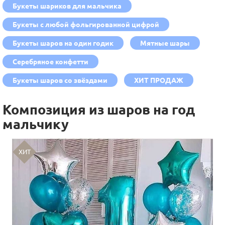
Букеты шариков для мальчика
Букеты с любой фольгированной цифрой
Букеты шаров на один годик
Мятные шары
Серебряное конфетти
Букеты шаров со звёздами
ХИТ ПРОДАЖ
Композиция из шаров на год
мальчику
ХИТ