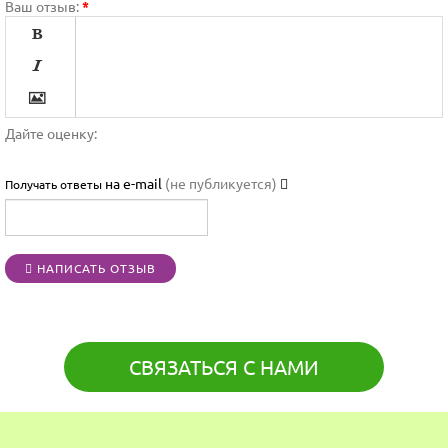
Ваш отзыв:
*




Дайте оценку:

на e-mail
(не публикуется)
Получать ответы




НАПИСАТЬ ОТЗЫВ
[BBCODE]
СВЯЗАТЬСЯ С НАМИ