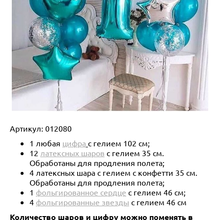
Артикул:
012080
1 любая
цифра
с гелием 102 см;
12
латексных шаров
с гелием 35 см.
Обработаны для продления полета;
4 латексных шара с гелием с конфетти 35 см.
Обработаны для продления полета;
1
фольгированное сердце
с гелием 46 см;
4
фольгированные звезды
с гелием 46 см
Количество шаров и цифру можно поменять в