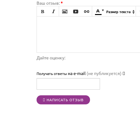
Ваш отзыв:
*







Размер текста

Дайте оценку:
на e-mail
(не публикуется)
Получать ответы
НАПИСАТЬ ОТЗЫВ