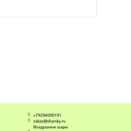
+79296090191
zakaz@sharsky.ru
Воздушные шары