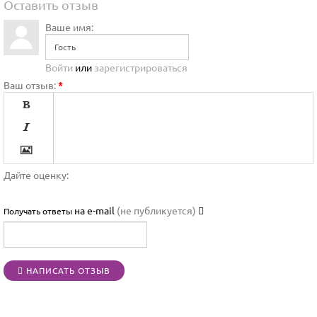
Оставить отзыв
Ваше имя:
Войти
или
зарегистрироваться
Ваш отзыв:
*




Дайте оценку:

на e-mail
(не публикуется)
Получать ответы




НАПИСАТЬ ОТЗЫВ
[BBCODE]